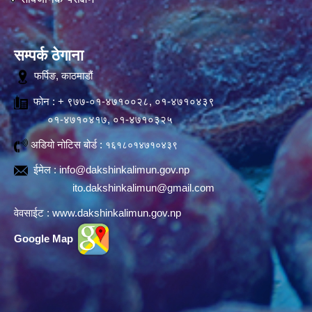
सम्पर्क ठेगाना
फर्पिङ, काठमाडौं
फोन : + ९७७-०१-४७१००२८, ०१-४७१०४३९
०१-४७१०४१७, ०१-४७१०३२५
अडियो नोटिस बोर्ड :
१६१८०१४७१०४३९
ईमेल :
info@dakshinkalimun.gov.np
ito.dakshinkalimun@gmail.com
वेवसाईट :
www.dakshinkalimun.gov.np
Google Map