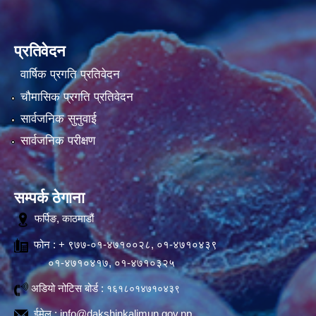
प्रतिवेदन
वार्षिक प्रगति प्रतिवेदन
चौमासिक प्रगति प्रतिवेदन
सार्वजनिक सुनुवाई
सार्वजनिक परीक्षण
सम्पर्क ठेगाना
फर्पिङ, काठमाडौं
फोन : + ९७७-०१-४७१००२८, ०१-४७१०४३९
०१-४७१०४१७, ०१-४७१०३२५
अडियो नोटिस बोर्ड :
१६१८०१४७१०४३९
ईमेल :
info@dakshinkalimun.gov.np