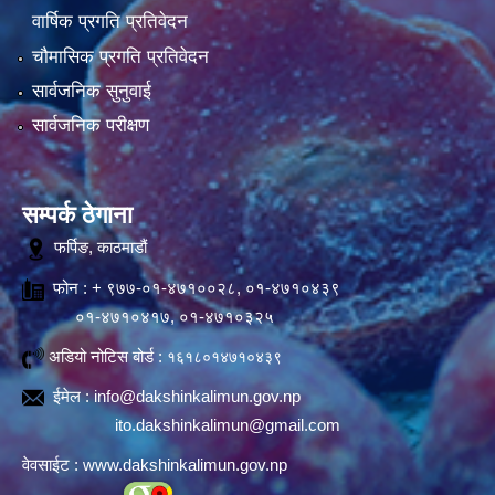
वार्षिक प्रगति प्रतिवेदन
चौमासिक प्रगति प्रतिवेदन
सार्वजनिक सुनुवाई
सार्वजनिक परीक्षण
सम्पर्क ठेगाना
फर्पिङ, काठमाडौं
फोन : + ९७७-०१-४७१००२८, ०१-४७१०४३९
०१-४७१०४१७, ०१-४७१०३२५
अडियो नोटिस बोर्ड :
१६१८०१४७१०४३९
ईमेल :
info@dakshinkalimun.gov.np
ito.dakshinkalimun@gmail.com
वेवसाईट :
www.dakshinkalimun.gov.np