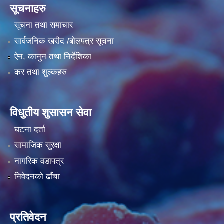
सूचनाहरु
सूचना तथा समाचार
सार्वजनिक खरीद /बोलपत्र सूचना
ऐन, कानुन तथा निर्देशिका
कर तथा शुल्कहरु
विधुतीय शुसासन सेवा
घटना दर्ता
सामाजिक सुरक्षा
नागरिक वडापत्र
निवेदनको ढाँचा
प्रतिवेदन