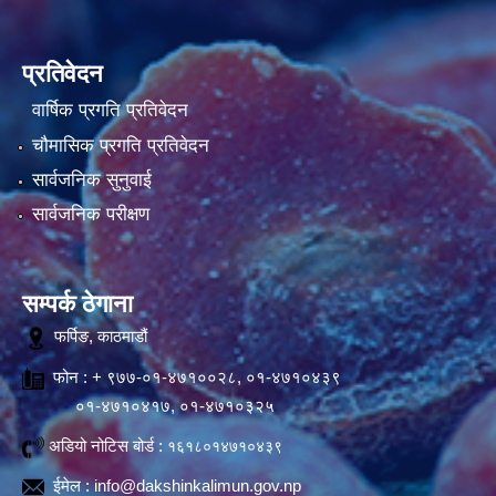
प्रतिवेदन
वार्षिक प्रगति प्रतिवेदन
चौमासिक प्रगति प्रतिवेदन
सार्वजनिक सुनुवाई
सार्वजनिक परीक्षण
सम्पर्क ठेगाना
फर्पिङ, काठमाडौं
फोन : + ९७७-०१-४७१००२८, ०१-४७१०४३९
०१-४७१०४१७, ०१-४७१०३२५
अडियो नोटिस बोर्ड :
१६१८०१४७१०४३९
ईमेल :
info@dakshinkalimun.gov.np