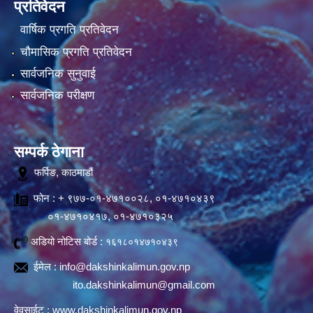
प्रतिवेदन
वार्षिक प्रगति प्रतिवेदन
चौमासिक प्रगति प्रतिवेदन
सार्वजनिक सुनुवाई
सार्वजनिक परीक्षण
सम्पर्क ठेगाना
फर्पिङ, काठमाडौं
फोन : + ९७७-०१-४७१००२८, ०१-४७१०४३९
०१-४७१०४१७, ०१-४७१०३२५
अडियो नोटिस बोर्ड :
१६१८०१४७१०४३९
ईमेल :
info@dakshinkalimun.gov.np
ito.dakshinkalimun@gmail.com
वेवसाईट :
www.dakshinkalimun.gov.np