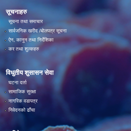
सूचनाहरु
सूचना तथा समाचार
सार्वजनिक खरीद /बोलपत्र सूचना
ऐन, कानुन तथा निर्देशिका
कर तथा शुल्कहरु
विधुतीय शुसासन सेवा
घटना दर्ता
सामाजिक सुरक्षा
नागरिक वडापत्र
निवेदनको ढाँचा