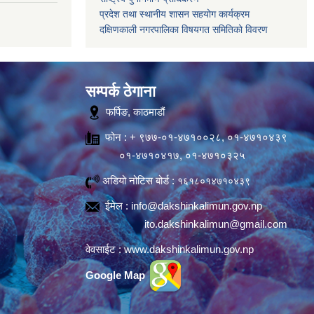
प्रदेश तथा स्थानीय शासन सहयोग कार्यक्रम
दक्षिणकाली नगरपालिका विषयगत समितिको विवरण
सम्पर्क ठेगाना
फर्पिङ, काठमाडौं
फोन : + ९७७-०१-४७१००२८, ०१-४७१०४३९
०१-४७१०४१७, ०१-४७१०३२५
अडियो नोटिस बोर्ड :
१६१८०१४७१०४३९
ईमेल :
info@dakshinkalimun.gov.np
ito.dakshinkalimun@gmail.com
वेवसाईट :
www.dakshinkalimun.gov.np
Google Map