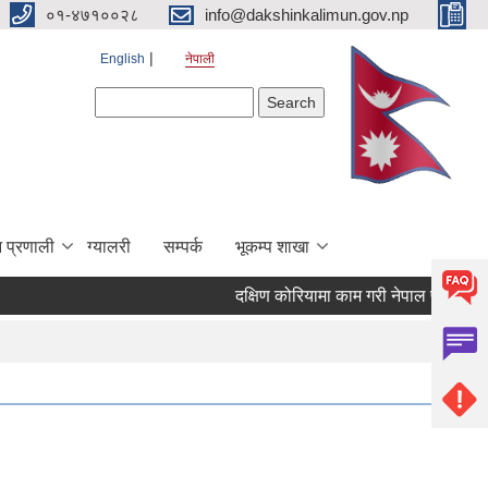
०१-४७१००२८
info@dakshinkalimun.gov.np
English
नेपाली
Search form
Search
 प्रणाली
ग्यालरी
सम्पर्क
भूकम्प शाखा
दक्षिण कोरियामा काम गरी नेपाल फर्किएका व