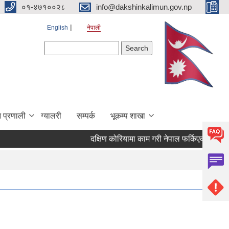
०१-४७१००२८
info@dakshinkalimun.gov.np
English
नेपाली
Search form
Search
 प्रणाली
ग्यालरी
सम्पर्क
भूकम्प शाखा
दक्षिण कोरियामा काम गरी नेपाल फर्किएका व्यक्ति