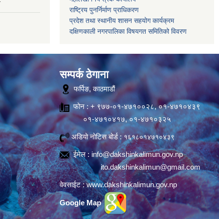
राष्ट्रिय पुनर्निर्माण प्राधिकरण
प्रदेश तथा स्थानीय शासन सहयोग कार्यक्रम
दक्षिणकाली नगरपालिका विषयगत समितिको विवरण
सम्पर्क ठेगाना
फर्पिङ, काठमाडौं
फोन : + ९७७-०१-४७१००२८, ०१-४७१०४३९
०१-४७१०४१७, ०१-४७१०३२५
अडियो नोटिस बोर्ड :
१६१८०१४७१०४३९
ईमेल :
info@dakshinkalimun.gov.np
ito.dakshinkalimun@gmail.com
वेवसाईट :
www.dakshinkalimun.gov.np
Google Map