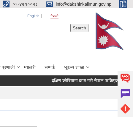
०१-४७१००२८
info@dakshinkalimun.gov.np
English
नेपाली
Search form
Search
 प्रणाली
ग्यालरी
सम्पर्क
भूकम्प शाखा
दक्षिण कोरियामा काम गरी नेपाल फर्किएका व्यक्तिह