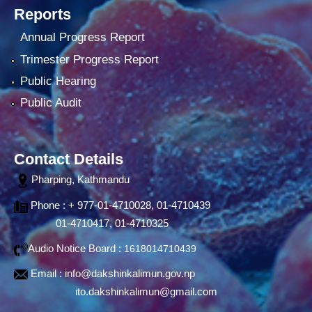
Reports
Annual Progress Report
Trimester Progress Report
Public Hearing
Public Audit
Contact Details
Pharping, Kathmandu
Phone : + 977-01-4710028, 01-4710439
01-4710417, 01-4710325
Audio Notice Board :
1618014710439
Email :
info@dakshinkalimun.gov.np
ito.dakshinkalimun@gmail.com