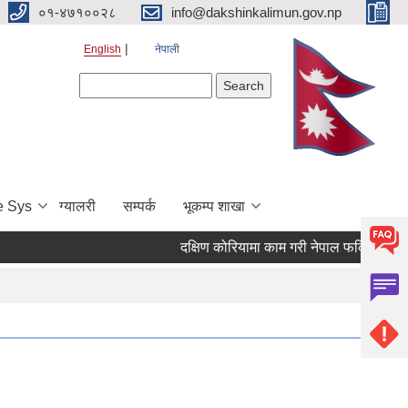
०१-४७१००२८
info@dakshinkalimun.gov.np
English
नेपाली
Search form
Search
e Sys
ग्यालरी
सम्पर्क
भूकम्प शाखा
दक्षिण कोरियामा काम गरी नेपाल फर्किएका व्यक