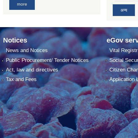
more
अन्य
Notices
eGov serv
News and Notices
Vital Registr
Public Procurement/ Tender Notices
Social Secur
Act, law and directives
Citizen Char
Tax and Fees
Application 