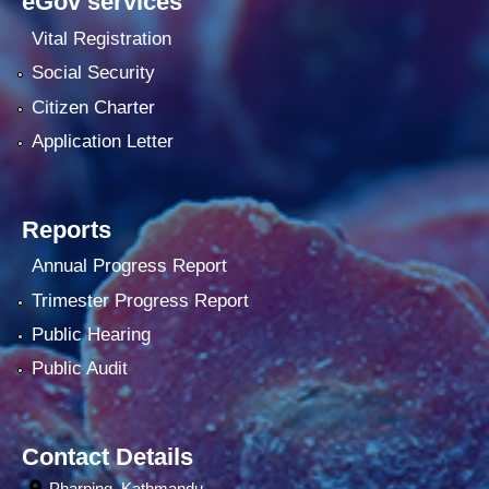
eGov services
Vital Registration
Social Security
Citizen Charter
Application Letter
Reports
Annual Progress Report
Trimester Progress Report
Public Hearing
Public Audit
Contact Details
Pharping, Kathmandu