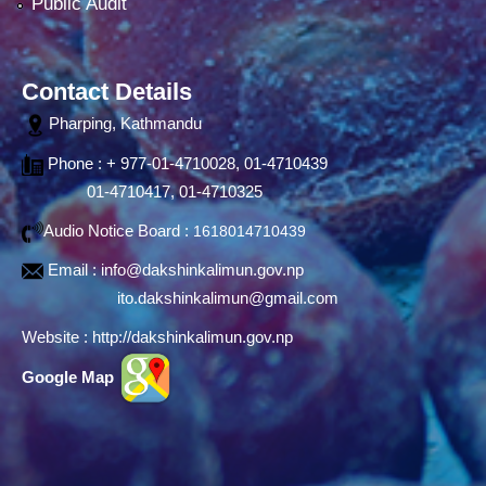
Public Audit
Contact Details
Pharping, Kathmandu
Phone : + 977-01-4710028, 01-4710439
01-4710417, 01-4710325
Audio Notice Board :
1618014710439
Email :
info@dakshinkalimun.gov.np
ito.dakshinkalimun@gmail.com
Website :
http://dakshinkalimun.gov.np
Google Map