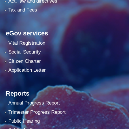
Act, law and directives
Tax and Fees
eGov services
Vital Registration
Social Security
Citizen Charter
Application Letter
Reports
Annual Progress Report
Trimester Progress Report
Public Hearing