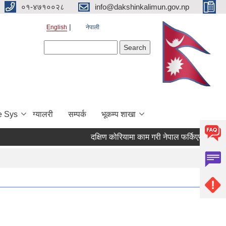
०१-४७१००२८
info@dakshinkalimun.gov.np
English
नेपाली
Search form
Search
e Sys
ग्यालरी
सम्पर्क
भूकम्प शाखा
दक्षिण कोरियामा काम गरी नेपाल फर्किएका व्यक्त