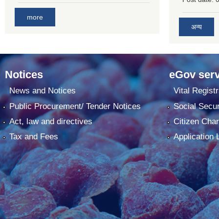
more
अन्य
Notices
eGov serv
News and Notices
Vital Registr
Public Procurement/ Tender Notices
Social Secur
Act, law and directives
Citizen Char
Tax and Fees
Application 