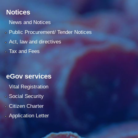
Notices
News and Notices
Public Procurement/ Tender Notices
Act, law and directives
Tax and Fees
eGov services
Vital Registration
Social Security
Citizen Charter
Application Letter