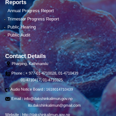
Reports
Annual Progress Report
Trimester Progress Report
Public Hearing
Public Audit
Contact Details
Pharping, Kathmandu
Phone : + 977-01-4710028, 01-4710439
01-4710417, 01-4710325
Audio Notice Board :
1618014710439
Email :
info@dakshinkalimun.gov.np
ito.dakshinkalimun@gmail.com
Website :
http://dakshinkalimun.gov.np