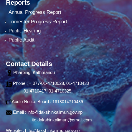
Reports
Annual Progress Report
Trimester Progress Report
Public Hearing
Public Audit
Contact Details
Pharping, Kathmandu
Phone : + 977-01-4710028, 01-4710439
01-4710417, 01-4710325
Audio Notice Board :
1618014710439
Email :
info@dakshinkalimun.gov.np
ito.dakshinkalimun@gmail.com
Website :
http://dakshinkalimun.gov.np