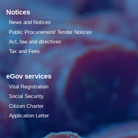
Notices
News and Notices
Public Procurement/ Tender Notices
Act, law and directives
Tax and Fees
eGov services
Vital Registration
Social Security
Citizen Charter
Application Letter