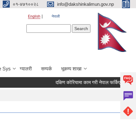
०१-४७१००२८
info@dakshinkalimun.gov.np
English
नेपाली
Search form
Search
e Sys
ग्यालरी
सम्पर्क
भूकम्प शाखा
दक्षिण कोरियामा काम गरी नेपाल फर्किएका व्यक्त