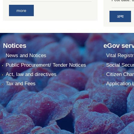
more
अन्य
Notices
eGov serv
News and Notices
Vital Registr
Public Procurement/ Tender Notices
Social Secur
Act, law and directives
Citizen Char
Tax and Fees
Application 