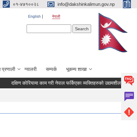
०१-४७१००२८
info@dakshinkalimun.gov.np
English
नेपाली
Search form
Search
 प्रणाली
ग्यालरी
सम्पर्क
भूकम्प शाखा
दक्षिण कोरियामा काम गरी नेपाल फर्किएका व्यक्तिहरुको उद्यमशीलता विकास 