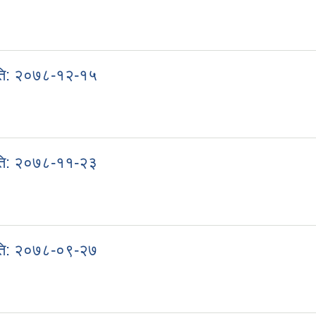
को प्रथम बोर्ड बैठकको निर्णय । मिति: २०७९-०२-२०
मिति: २०७८-१२-१५
। मिति: २०७८-१२-१५
मिति: २०७८-११-२३
। मिति: २०७८-११-२३
मिति: २०७८-०९-२७
। मिति: २०७८-०९-२७