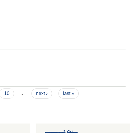
10
…
next ›
last »